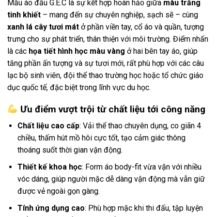
Mẫu áo đấu G.E.C là sự kết hợp hoàn hảo giữa
màu trắng
tinh khiết
– mang đến sự chuyên nghiệp, sạch sẽ – cùng
xanh lá cây tươi mát
ở phần viền tay, cổ áo và quần, tượng
trưng cho sự phát triển, thân thiện với môi trường. Điểm nhấn
là các
họa tiết hình học màu vàng
ở hai bên tay áo, giúp
tăng phần ấn tượng và sự tươi mới, rất phù hợp với các câu
lạc bộ sinh viên, đội thể thao trường học hoặc tổ chức giáo
dục quốc tế, đặc biệt trong lĩnh vực du học.
Ưu điểm vượt trội từ chất liệu tới công năng
Chất liệu cao cấp
: Vải thể thao chuyên dụng, co giãn 4
chiều, thấm hút mồ hôi cực tốt, tạo cảm giác thông
thoáng suốt thời gian vận động.
Thiết kế khoa học
: Form áo body-fit vừa vặn với nhiều
vóc dáng, giúp người mặc dễ dàng vận động mà vẫn giữ
được vẻ ngoài gọn gàng.
Tính ứng dụng cao
: Phù hợp mặc khi thi đấu, tập luyện