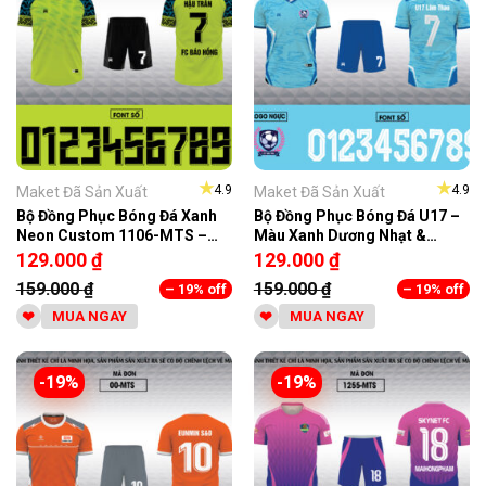
★
★
4.9
4.9
Maket Đã Sản Xuất
Maket Đã Sản Xuất
Bộ Đồng Phục Bóng Đá Xanh
Bộ Đồng Phục Bóng Đá U17 –
Neon Custom 1106-MTS –
Màu Xanh Dương Nhạt &
Năng Động & Cá Tính
Cobalt Năng Động
129.000
₫
129.000
₫
159.000
₫
159.000
₫
– 19% off
– 19% off
MUA NGAY
MUA NGAY
-19%
-19%