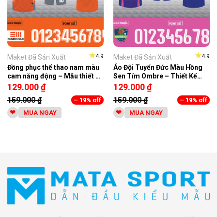
★
★
4.9
4.9
Maket Đã Sản Xuất
Maket Đã Sản Xuất
Đồng phục thể thao nam màu
Áo Đội Tuyển Đức Màu Hồng
cam năng động – Mẫu thiết kế
Sen Tím Ombre – Thiết Kế
nổi bật 2025
Năng Động, Chất Liệu Co Giãn
129.000
₫
129.000
₫
4 Chiều
159.000
₫
159.000
₫
– 19% off
– 19% off
MUA NGAY
MUA NGAY