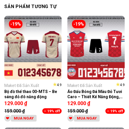
SẢN PHẨM TƯƠNG TỰ
-19%
-19%
★
★
4.9
4.9
Maket Đã Sản Xuất
Maket Đã Sản Xuất
Bộ đồ thể thao 00-MTS – Be
Áo Đấu Bóng Đá Màu Đỏ Tươi
sáng đỏ đô năng động
Caro – Thiết Kế Năng Động,
Chất Liệu Cao Cấp
129.000
₫
129.000
₫
159.000
₫
159.000
₫
– 19% off
– 19% off
MUA NGAY
MUA NGAY