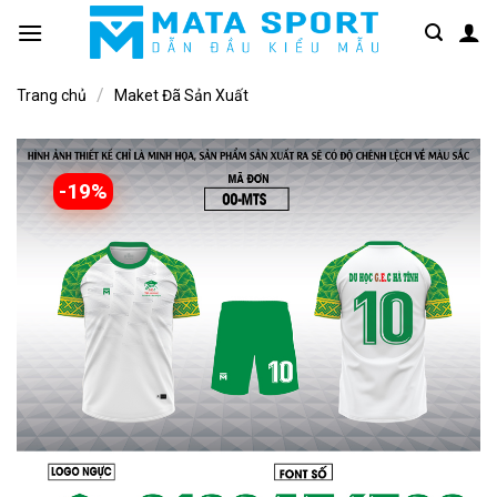
Bỏ
qua
nội
/
dung
Trang chủ
Maket Đã Sản Xuất
-19%