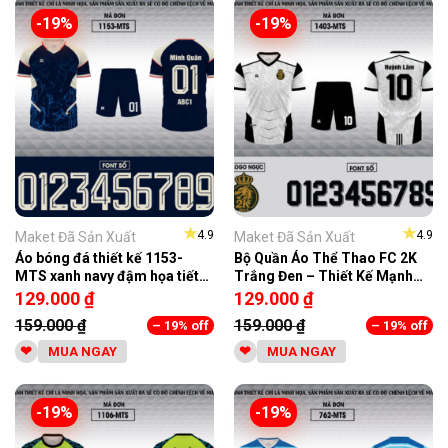
-19%
-19%
★
★
4.9
4.9
Maket Đã Sản Xuất
Maket Đã Sản Xuất
Áo bóng đá thiết kế 1153-
Bộ Quần Áo Thể Thao FC 2K
MTS xanh navy đậm họa tiết
Trắng Đen – Thiết Kế Mạnh
vân sét
Mẽ, Form Chuẩn
129.000
₫
129.000
₫
159.000
₫
159.000
₫
– 19% off
– 19% off
MUA NGAY
MUA NGAY
-19%
-19%