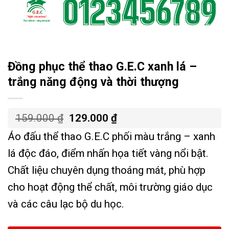
Đồng phục thể thao G.E.C xanh lá –
trắng năng động và thời thượng
Giá
Giá
159.000
₫
129.000
₫
gốc
hiện
Áo đấu thể thao G.E.C phối màu trắng – xanh
là:
tại
159.000 ₫.
là:
lá độc đáo, điểm nhấn họa tiết vàng nổi bật.
129.000 ₫.
Chất liệu chuyên dụng thoáng mát, phù hợp
cho hoạt động thể chất, môi trường giáo dục
và các câu lạc bộ du học.