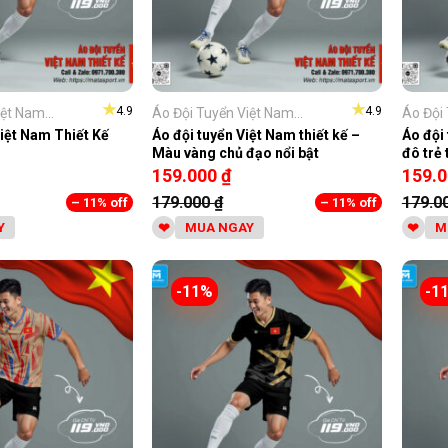
★
★
4.9
4.9
ệt Nam...
Áo Đội Tuyển Việt Nam...
Áo Đội 
iệt Nam Thiết Kế
Áo đội tuyển Việt Nam thiết kế –
Áo đội 
Màu vàng chủ đạo nổi bật
đô trẻ
159.000
₫
159.
179.000
₫
179.0
– 11% off
– 11% off
Y
MUA NGAY
M
-11%
-1