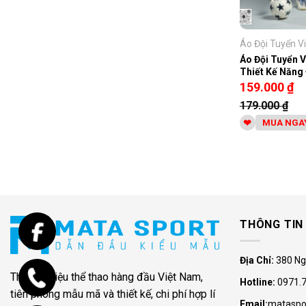
Áo Đội Tuyển Vi
Áo Đội Tuyển 
Thiết Kế Năng
Dân Tộc
159.000
₫
179.000
₫
MUA NGA
THÔNG TIN 
Địa Chỉ:
380 Ng
Thương hiệu thể thao hàng đầu Việt Nam,
Hotline:
0971.7
tiên phong mẫu mã và thiết kế, chi phí hợp lí
Email:
mataspo