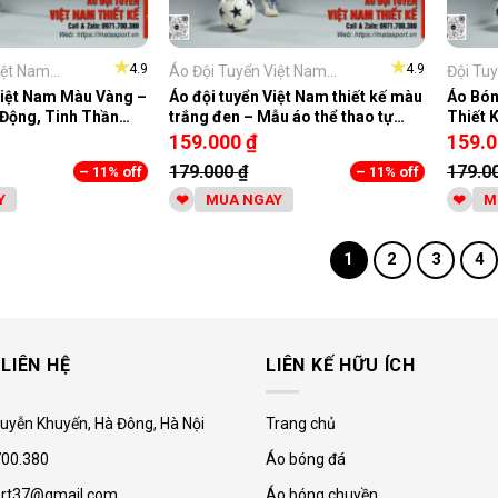
★
★
4.9
4.9
ệt Nam...
Áo Đội Tuyển Việt Nam...
Đội Tuy
Việt Nam Màu Vàng –
Áo đội tuyển Việt Nam thiết kế màu
Áo Bón
 Động, Tinh Thần
trắng đen – Mẫu áo thể thao tự
Thiết 
hào dân tộc
159.000
₫
159.
179.000
₫
179.0
– 11% off
– 11% off
Y
MUA NGAY
M
1
2
3
4
LIÊN HỆ
LIÊN KẾ HỮU ÍCH
uyễn Khuyến, Hà Đông, Hà Nội
Trang chủ
00.380
Áo bóng đá
rt37@gmail.com
Áo bóng chuyền