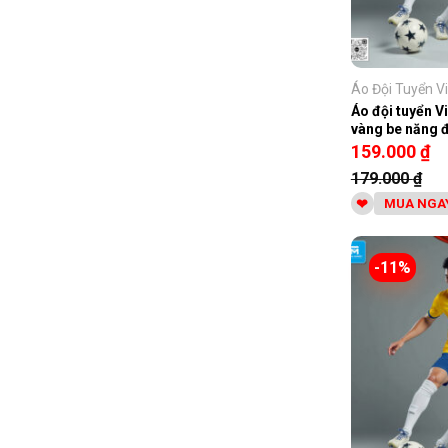
Áo Đội Tuyển Vi
Áo đội tuyển V
vàng be năng 
159.000
₫
179.000
₫
MUA NGA
-11%