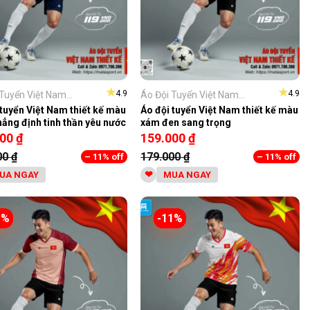
★
★
4.9
4.9
Tuyển Việt Nam...
Áo Đội Tuyển Việt Nam...
 tuyển Việt Nam thiết kế màu
Áo đội tuyển Việt Nam thiết kế màu
hẳng định tinh thần yêu nước
xám đen sang trọng
000
₫
159.000
₫
00
₫
179.000
₫
– 11% off
– 11% off
UA NGAY
MUA NGAY
1%
-11%