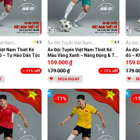
★
★
4.9
4.9
ệt Nam...
Áo Đội Tuyển Việt Nam...
Áo Đội 
iệt Nam Thiết Kế
Áo Đội Tuyển Việt Nam Thiết Kế
Áo đội
ô – Tự Hào Dân Tộc
Màu Vàng Xanh – Năng Động & Trẻ
đỏ – K
Trung
159.000
₫
159.
179.000
₫
179.0
– 11% off
– 11% off
Y
MUA NGAY
M
-11%
-1