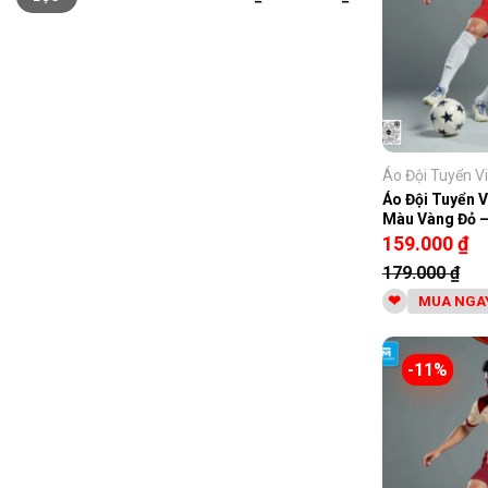
thiểu
đa
Áo Đội Tuyển Vi
Áo Đội Tuyển V
Màu Vàng Đỏ –
159.000
₫
179.000
₫
MUA NGA
-11%