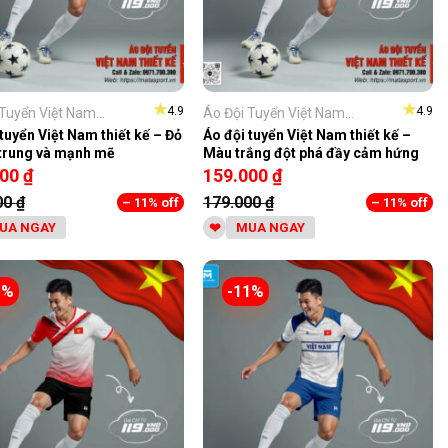
★
★
4.9
4.9
Tuyển Việt Nam...
Áo Đội Tuyển Việt Nam...
tuyển Việt Nam thiết kế – Đỏ
Áo đội tuyển Việt Nam thiết kế –
 trung và mạnh mẽ
Màu trắng đột phá đầy cảm hứng
000
₫
159.000
₫
00
₫
179.000
₫
– 11% off
– 11% off
UA NGAY
MUA NGAY
1%
-11%