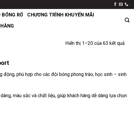
 BÓNG RỔ
CHƯƠNG TRÌNH KHUYẾN MÃI
 HÀNG
Đã
Hiển thị 1–20 của 63 kết quả
sắp
xếp
port
theo
giá:
g động, phù hợp cho các đội bóng phong trào, học sinh – sinh
cao
đến
thấp
 dáng, màu sắc và chất liệu, giúp khách hàng dễ dàng lựa chọn