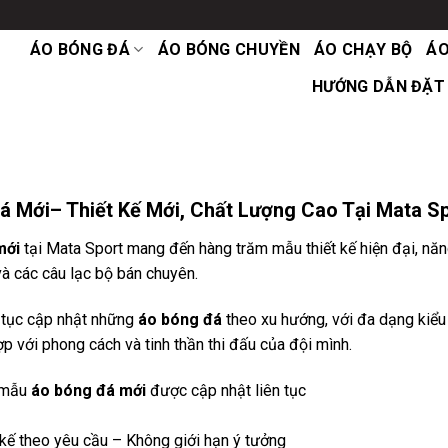
ÁO BÓNG ĐÁ
ÁO BÓNG CHUYỀN
ÁO CHẠY BỘ
ÁO
HƯỚNG DẪN ĐẶT
á Mới– Thiết Kế Mới, Chất Lượng Cao Tại Mata S
mới
tại Mata Sport mang đến hàng trăm mẫu thiết kế hiện đại, năn
và các câu lạc bộ bán chuyên.
n tục cập nhật những
áo bóng đá
theo xu hướng, với đa dạng kiểu
p với phong cách và tinh thần thi đấu của đội mình.
 mẫu
áo bóng đá mới
được cập nhật liên tục
kế theo yêu cầu – Không giới hạn ý tưởng