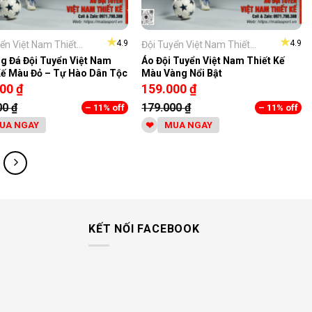
★
★
4.9
4.9
ển Việt Nam Thiết...
Đội Tuyển Việt Nam Thiết...
g Đá Đội Tuyển Việt Nam
Áo Đội Tuyển Việt Nam Thiết Kế
Kế Màu Đỏ – Tự Hào Dân Tộc
Màu Vàng Nổi Bật
000
₫
159.000
₫
00
₫
179.000
₫
– 11% off
– 11% off
UA NGAY
MUA NGAY
KẾT NỐI FACEBOOK