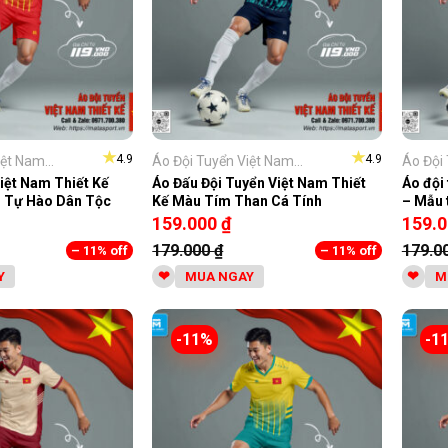
★
★
4.9
4.9
ệt Nam...
Áo Đội Tuyển Việt Nam...
Áo Đội 
iệt Nam Thiết Kế
Áo Đấu Đội Tuyển Việt Nam Thiết
Áo đội
 Tự Hào Dân Tộc
Kế Màu Tím Than Cá Tính
– Mẫu 
159.000
₫
159.
179.000
₫
179.0
– 11% off
– 11% off
Y
MUA NGAY
M
-11%
-1