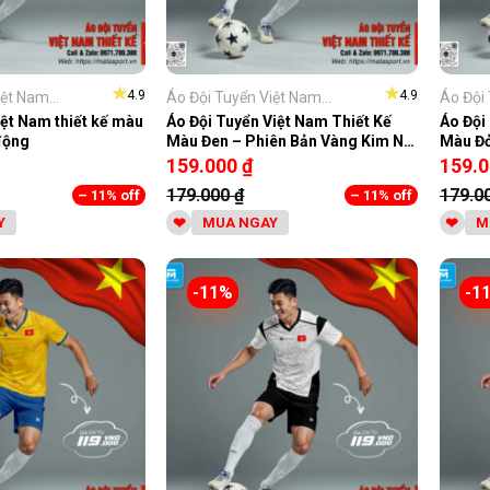
★
★
4.9
4.9
ệt Nam...
Áo Đội Tuyển Việt Nam...
Áo Đội 
iệt Nam thiết kế màu
Áo Đội Tuyển Việt Nam Thiết Kế
Áo Đội
động
Màu Đen – Phiên Bản Vàng Kim Nổi
Màu Đ
Bật
159.000
₫
159.
179.000
₫
179.0
– 11% off
– 11% off
Y
MUA NGAY
M
-11%
-1