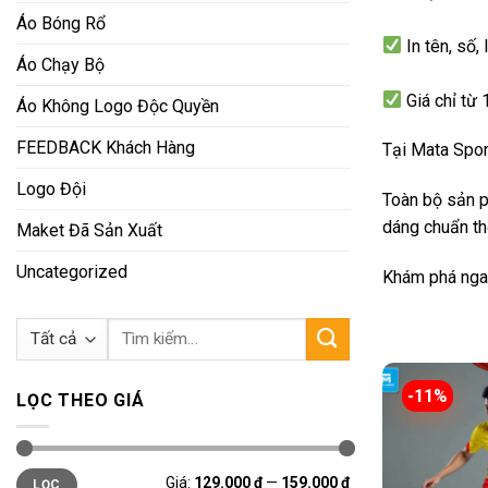
Áo Bóng Rổ
In tên, số
Áo Chạy Bộ
Giá chỉ từ
Áo Không Logo Độc Quyền
FEEDBACK Khách Hàng
Tại Mata Spor
Logo Đội
Toàn bộ sản p
dáng chuẩn thể
Maket Đã Sản Xuất
Uncategorized
Khám phá ng
Tìm
kiếm:
-11%
LỌC THEO GIÁ
Giá
Giá
Giá:
129.000 ₫
—
159.000 ₫
LỌC
tối
tối