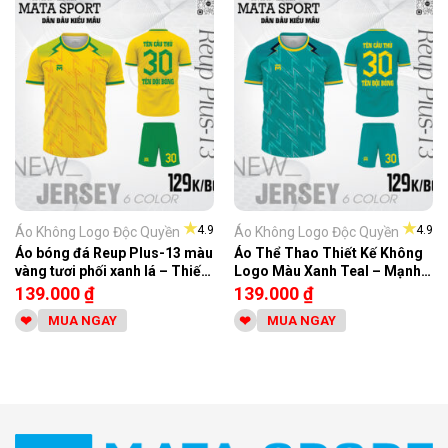
★
★
4.9
4.9
Áo Không Logo Độc Quyền
Áo Không Logo Độc Quyền
Áo bóng đá Reup Plus-13 màu
Áo Thể Thao Thiết Kế Không
vàng tươi phối xanh lá – Thiết
Logo Màu Xanh Teal – Mạnh
kế không logo
Mẽ & Nổi Bật
139.000
₫
139.000
₫
MUA NGAY
MUA NGAY