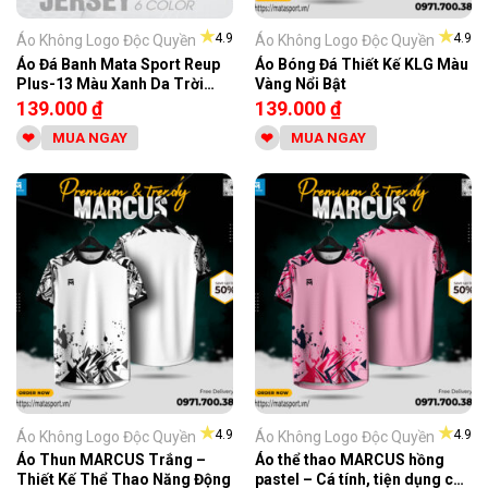
★
★
4.9
4.9
Áo Không Logo Độc Quyền
Áo Không Logo Độc Quyền
Áo Đá Banh Mata Sport Reup
Áo Bóng Đá Thiết Kế KLG Màu
Plus-13 Màu Xanh Da Trời
Vàng Nổi Bật
Pastel
139.000
₫
139.000
₫
MUA NGAY
MUA NGAY
★
★
4.9
4.9
Áo Không Logo Độc Quyền
Áo Không Logo Độc Quyền
Áo Thun MARCUS Trắng –
Áo thể thao MARCUS hồng
Thiết Kế Thể Thao Năng Động
pastel – Cá tính, tiện dụng cho