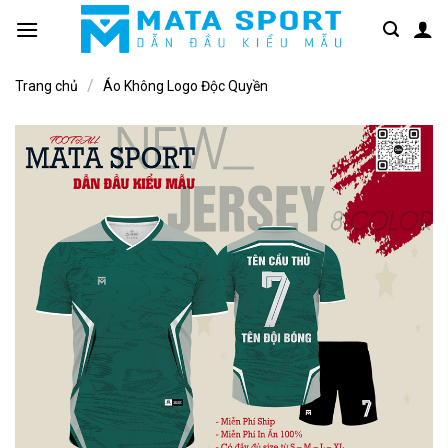
Bỏ
qua
nội
/
dung
Trang chủ
Áo Không Logo Độc Quyền