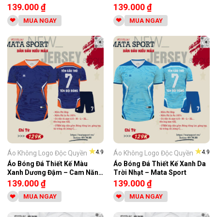
mọi hoạt động
139.000
₫
139.000
₫
MUA NGAY
MUA NGAY
★
★
4.9
4.9
Áo Không Logo Độc Quyền
Áo Không Logo Độc Quyền
Áo Bóng Đá Thiết Kế Màu
Áo Bóng Đá Thiết Kế Xanh Da
Xanh Dương Đậm – Cam Năng
Trời Nhạt – Mata Sport
Động
139.000
₫
139.000
₫
MUA NGAY
MUA NGAY