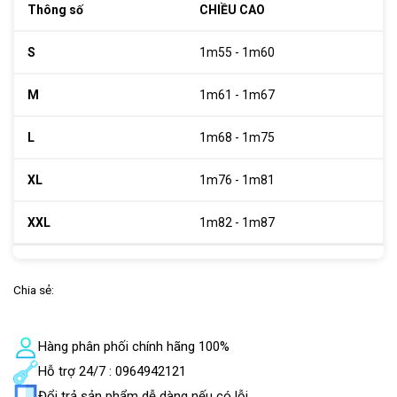
CHIỀU CAO
1m55 - 1m60
1m61 - 1m67
1m68 - 1m75
1m76 - 1m81
1m82 - 1m87
Chia sẻ:
Hàng phân phối chính hãng 100%
Hỗ trợ 24/7 : 0964942121
Đổi trả sản phẩm dễ dàng nếu có lỗi