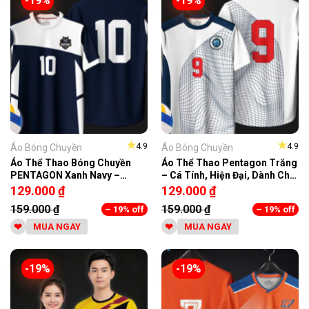
-19%
-19%
★
★
4.9
4.9
Áo Bóng Chuyền
Áo Bóng Chuyền
Áo Thể Thao Bóng Chuyền
Áo Thể Thao Pentagon Trắng
PENTAGON Xanh Navy –
– Cá Tính, Hiện Đại, Dành Cho
MATA SPORT
Nam
129.000
₫
129.000
₫
159.000
₫
159.000
₫
– 19% off
– 19% off
MUA NGAY
MUA NGAY
-19%
-19%