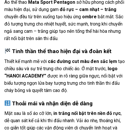
Áo thể thao
Mata Sport Pentagon
sở hữu phong cách phối
màu hiện đại, sử dụng gam
đỏ rực – cam nhạt – trắng
chuyển đều từ trên xuống tạo hiệu ứng
ombre
bắt mắt. Sắc
đỏ tượng trưng cho nhiệt huyết, sức mạnh, trong khi chuyển
ngả sang cam – trắng giúp tạo nên tổng thể hài hòa nhưng
rất nổi bật trên sân thi đấu.
Tinh thần thể thao hiện đại và đoàn kết
Thiết kế mạnh mẽ với
các đường cut màu đen sắc lẹm
tạo
chiều sâu và sự trẻ trung cho chiếc áo. Ở mặt trước,
logo
“HANOI ACADEMY”
được in rõ ràng giữa ngực, nổi bật với
biểu tượng ngọn lửa bay tượng trưng cho tinh thần thi đấu
cháy bỏng và quyết tâm cao độ.
Thoải mái và nhận diện dễ dàng
Mặt sau là số áo cỡ lớn,
in trắng nổi bật trên nền đỏ rực
,
dễ quan sát kể cả khi thi đấu nhanh. Vải áo nhẹ, thoáng khí,
co giãn tốt giúp các vận động viên di chuyển linh hoạt và