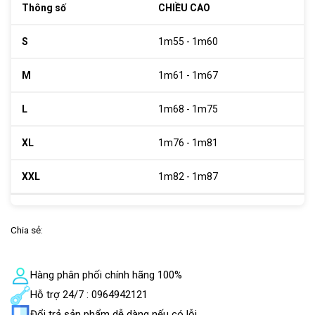
CHIỀU CAO
1m55 - 1m60
1m61 - 1m67
1m68 - 1m75
1m76 - 1m81
1m82 - 1m87
Chia sẻ:
Hàng phân phối chính hãng 100%
Hỗ trợ 24/7 : 0964942121
Đổi trả sản phẩm dễ dàng nếu có lỗi