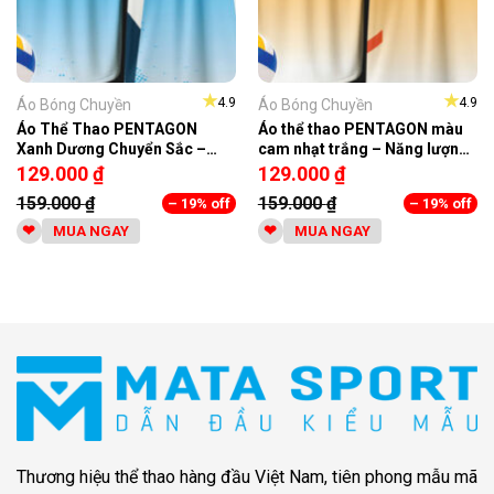
★
★
4.9
4.9
Áo Bóng Chuyền
Áo Bóng Chuyền
Áo Thể Thao PENTAGON
Áo thể thao PENTAGON màu
Xanh Dương Chuyển Sắc –
cam nhạt trắng – Năng lượng
Mata Sport
và phá cách
129.000
₫
129.000
₫
159.000
₫
159.000
₫
– 19% off
– 19% off
MUA NGAY
MUA NGAY
Thương hiệu thể thao hàng đầu Việt Nam, tiên phong mẫu mã