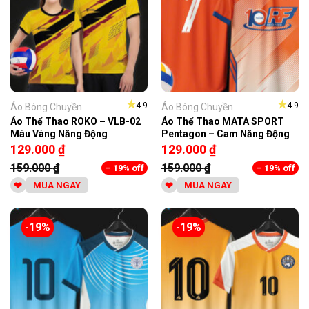
★
★
4.9
4.9
Áo Bóng Chuyền
Áo Bóng Chuyền
Áo Thể Thao ROKO – VLB-02
Áo Thể Thao MATA SPORT
Màu Vàng Năng Động
Pentagon – Cam Năng Động
129.000
₫
129.000
₫
159.000
₫
159.000
₫
– 19% off
– 19% off
MUA NGAY
MUA NGAY
-19%
-19%