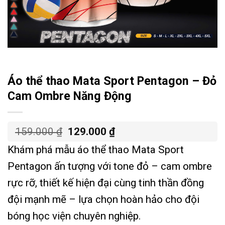
Áo thể thao Mata Sport Pentagon – Đỏ
Cam Ombre Năng Động
Giá
Giá
159.000
₫
129.000
₫
gốc
hiện
Khám phá mẫu áo thể thao Mata Sport
là:
tại
159.000 ₫.
là:
Pentagon ấn tượng với tone đỏ – cam ombre
129.000 ₫.
rực rỡ, thiết kế hiện đại cùng tinh thần đồng
đội mạnh mẽ – lựa chọn hoàn hảo cho đội
bóng học viện chuyên nghiệp.