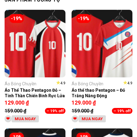
-19%
-19%
★
★
4.9
4.9
Áo Bóng Chuyền
Áo Bóng Chuyền
Áo Thể Thao Pentagon Đỏ –
Áo thể thao Pentagon – Đỏ
Tinh Thần Chiến Binh Rực Lửa
Trắng Năng Động
129.000
₫
129.000
₫
159.000
₫
159.000
₫
– 19% off
– 19% off
MUA NGAY
MUA NGAY