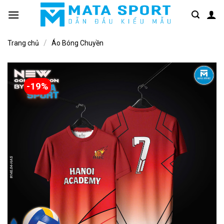
Bỏ
qua
nội
/
dung
Trang chủ
Áo Bóng Chuyền
-19%