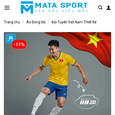
Bỏ
qua
nội
/
/
dung
Trang chủ
Áo Bóng Đá
Đội Tuyển Việt Nam Thiết Kế
-11%