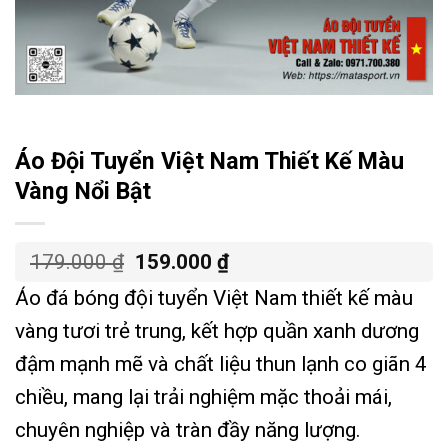
Áo Đội Tuyển Việt Nam Thiết Kế Màu
Vàng Nổi Bật
Giá
Giá
179.000
₫
159.000
₫
gốc
hiện
Áo đá bóng đội tuyển Việt Nam thiết kế màu
là:
tại
179.000 ₫.
là:
vàng tươi trẻ trung, kết hợp quần xanh dương
159.000 ₫.
đậm mạnh mẽ và chất liệu thun lạnh co giãn 4
chiều, mang lại trải nghiệm mặc thoải mái,
chuyên nghiệp và tràn đầy năng lượng.