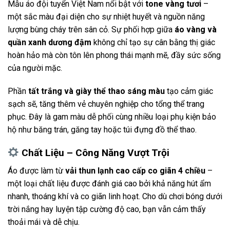
Mẫu áo đội tuyển Việt Nam nổi bật với
tone vàng tươi
–
một sắc màu đại diện cho sự nhiệt huyết và nguồn năng
lượng bùng cháy trên sân cỏ. Sự phối hợp giữa
áo vàng và
quần xanh dương đậm
không chỉ tạo sự cân bằng thị giác
hoàn hảo mà còn tôn lên phong thái mạnh mẽ, đầy sức sống
của người mặc.
Phần
tất trắng và giày thể thao sáng màu
tạo cảm giác
sạch sẽ, tăng thêm vẻ chuyên nghiệp cho tổng thể trang
phục. Đây là gam màu dễ phối cùng nhiều loại phụ kiện bảo
hộ như băng trán, găng tay hoặc túi đựng đồ thể thao.
Chất Liệu – Công Năng Vượt Trội
Áo được làm từ
vải thun lạnh cao cấp co giãn 4 chiều
–
một loại chất liệu được đánh giá cao bởi khả năng hút ẩm
nhanh, thoáng khí và co giãn linh hoạt. Cho dù chơi bóng dưới
trời nắng hay luyện tập cường độ cao, bạn vẫn cảm thấy
thoải mái và dễ chịu.