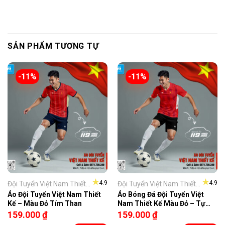
SẢN PHẨM TƯƠNG TỰ
-11%
-11%
★
★
4.9
4.9
Đội Tuyển Việt Nam Thiết...
Đội Tuyển Việt Nam Thiết...
Áo Đội Tuyển Việt Nam Thiết
Áo Bóng Đá Đội Tuyển Việt
Kế – Màu Đỏ Tím Than
Nam Thiết Kế Màu Đỏ – Tự
Hào Dân Tộc
159.000
₫
159.000
₫