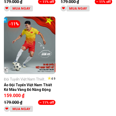
179.000
₫
179.000
₫
– 11% off
– 11% off
MUA NGAY
MUA NGAY
-11%
★
4.9
Đội Tuyển Việt Nam Thiết...
Áo Đội Tuyển Việt Nam Thiết
Kế Màu Vàng Đỏ Năng Động
159.000
₫
179.000
₫
– 11% off
MUA NGAY