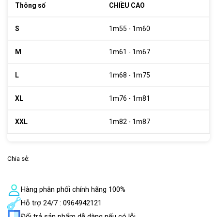
CHIỀU CAO
1m55 - 1m60
1m61 - 1m67
1m68 - 1m75
1m76 - 1m81
1m82 - 1m87
Chia sẻ:
Hàng phân phối chính hãng 100%
Hỗ trợ 24/7 : 0964942121
Đổi trả sản phẩm dễ dàng nếu có lỗi