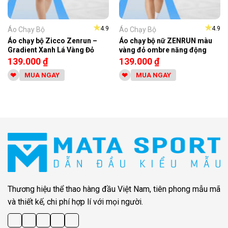
★
★
4.9
4.9
Áo Chạy Bộ
Áo Chạy Bộ
Áo chạy bộ Zicco Zenrun –
Áo chạy bộ nữ ZENRUN màu
Gradient Xanh Lá Vàng Đỏ
vàng đỏ ombre năng động
139.000
₫
139.000
₫
MUA NGAY
MUA NGAY
Thương hiệu thể thao hàng đầu Việt Nam, tiên phong mẫu mã
và thiết kế, chi phí hợp lí với mọi người.