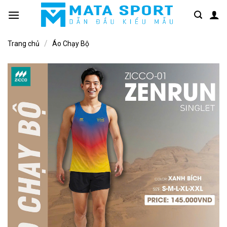
Bỏ
qua
nội
/
dung
Trang chủ
Áo Chạy Bộ