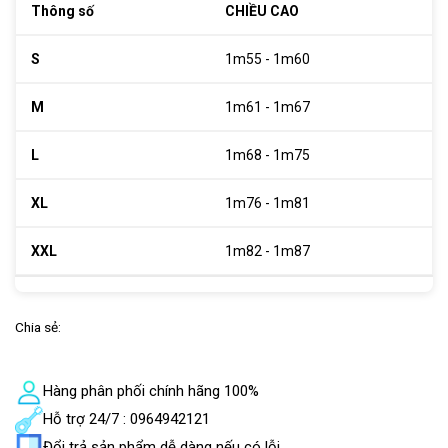
CHIỀU CAO
1m55 - 1m60
1m61 - 1m67
1m68 - 1m75
1m76 - 1m81
1m82 - 1m87
Chia sẻ:
Hàng phân phối chính hãng 100%
Hỗ trợ 24/7 : 0964942121
Đổi trả sản phẩm dễ dàng nếu có lỗi