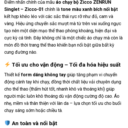
Điểm nhấn chính của mẫu
áo chạy bộ Zicco ZENRUN
Singlet – Zicco-01
chính là
tone màu xanh bích nổi bật
kết hợp khéo léo với các sắc thái rực rỡ như đỏ, cam và
vàng. Hiệu ứng chuyển sắc mượt mà từ trên vai xuống ngực
tạo nên một diện mạo thể thao phóng khoáng, hiện đại và
cực kỳ cá tính. Đây không chỉ là một chiếc áo chạy mà còn là
món đồ thời trang thể thao khiến bạn nổi bật giữa bất kỳ
cung đường nào.
Tối ưu cho vận động – Tối đa hóa hiệu suất
Thiết kế
form dáng không tay
giúp tăng phạm vi chuyển
động cánh tay khi chạy, đồng thời chất liệu vải chuyên dụng
cho thể thao (thấm hút tốt, nhanh khô và thoáng khí) giúp
người mặc luôn khô thoáng dù vận động cường độ cao. Áo
nhẹ, mềm và thân thiện với làn da – lựa chọn tối ưu cho buổi
chạy sáng sớm hoặc chiều tà.
An toàn và nổi bật