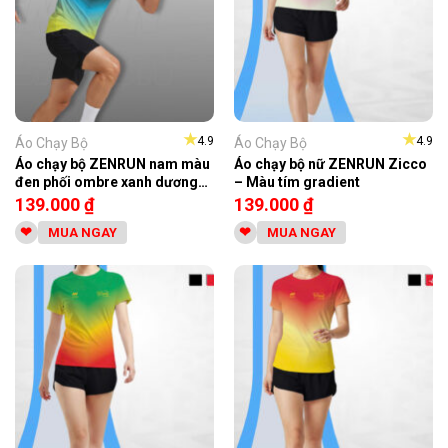
★
★
4.9
4.9
Áo Chạy Bộ
Áo Chạy Bộ
Áo chạy bộ ZENRUN nam màu
Áo chạy bộ nữ ZENRUN Zicco
đen phối ombre xanh dương
– Màu tím gradient
vàng chanh
139.000
₫
139.000
₫
MUA NGAY
MUA NGAY