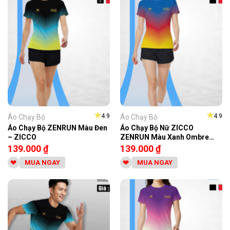
★
★
4.9
4.9
Áo Chạy Bộ
Áo Chạy Bộ
Áo Chạy Bộ ZENRUN Màu Đen
Áo Chạy Bộ Nữ ZICCO
– ZICCO
ZENRUN Màu Xanh Ombre
Năng Động
139.000
₫
139.000
₫
MUA NGAY
MUA NGAY