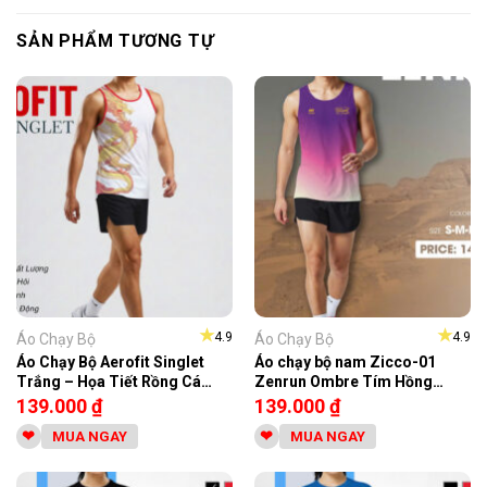
SẢN PHẨM TƯƠNG TỰ
★
★
4.9
4.9
Áo Chạy Bộ
Áo Chạy Bộ
Áo Chạy Bộ Aerofit Singlet
Áo chạy bộ nam Zicco-01
Trắng – Họa Tiết Rồng Cá
Zenrun Ombre Tím Hồng
Tính
Trắng
139.000
₫
139.000
₫
MUA NGAY
MUA NGAY