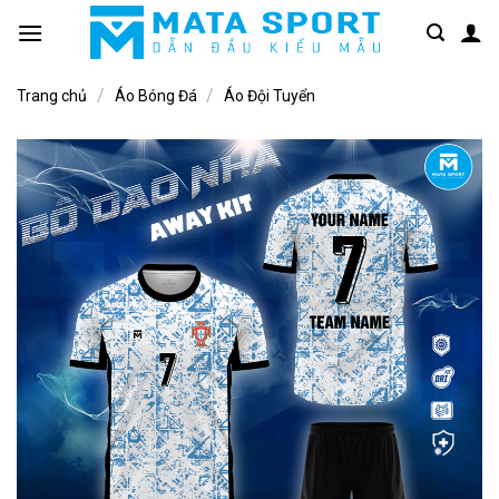
Bỏ
qua
nội
/
/
dung
Trang chủ
Áo Bóng Đá
Áo Đội Tuyển