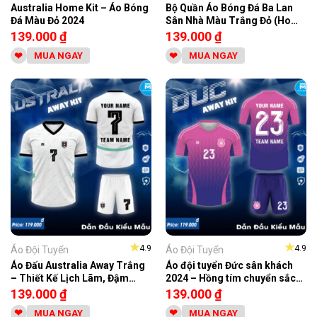
Australia Home Kit – Áo Bóng
Bộ Quần Áo Bóng Đá Ba Lan
Đá Màu Đỏ 2024
Sân Nhà Màu Trắng Đỏ (Home
Kit)
139.000
₫
139.000
₫
MUA NGAY
MUA NGAY
★
★
4.9
4.9
Áo Đội Tuyển
Áo Đội Tuyển
Áo Đấu Australia Away Trắng
Áo đội tuyển Đức sân khách
– Thiết Kế Lịch Lãm, Đậm
2024 – Hồng tím chuyển sắc
Chất Thể Thao
thời trang và đẳng cấp
139.000
₫
139.000
₫
MUA NGAY
MUA NGAY