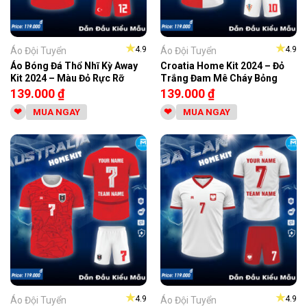
★
★
4.9
4.9
Áo Đội Tuyển
Áo Đội Tuyển
Áo Bóng Đá Thổ Nhĩ Kỳ Away
Croatia Home Kit 2024 – Đỏ
Kit 2024 – Màu Đỏ Rực Rỡ
Trắng Đam Mê Cháy Bỏng
139.000
₫
139.000
₫
MUA NGAY
MUA NGAY
★
★
4.9
4.9
Áo Đội Tuyển
Áo Đội Tuyển