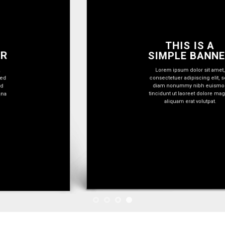
THIS IS A
SIMPLE BANNER
Lorem ipsum dolor sit amet,
consectetuer adipiscing elit, sed
diam nonummy nibh euismod
tincidunt ut laoreet dolore magna
aliquam erat volutpat.