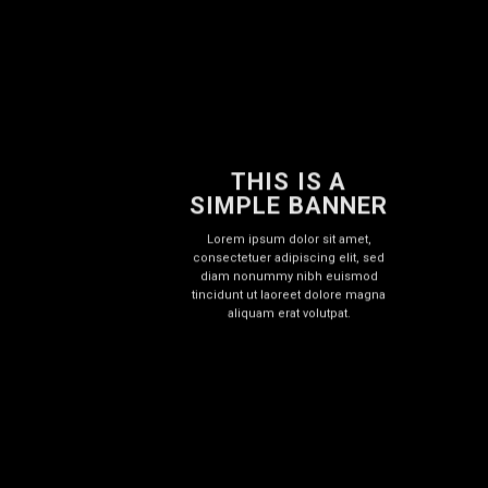
THIS IS A
SIMPLE BANNER
Lorem ipsum dolor sit amet,
consectetuer adipiscing elit, sed
diam nonummy nibh euismod
tincidunt ut laoreet dolore magna
aliquam erat volutpat.