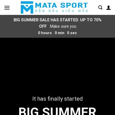
Bỏ
qua
nội
BIG SUMMER SALE HAS STARTED. UP TO 70%
dung
OFF
Make sure you
0
hours
0
min
0
sec
It has finally started
BIG SUMMER