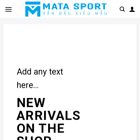
Bỏ
qua
nội
dung
Add any text
here…
NEW
ARRIVALS
ON THE