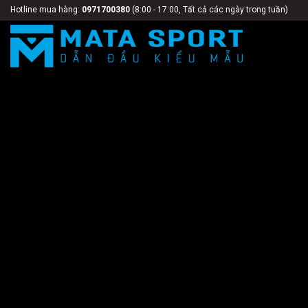
Bỏ
Hotline mua hàng:
0971700380
(8:00 - 17:00, Tất cả các ngày trong tuần)
qua
nội
dung