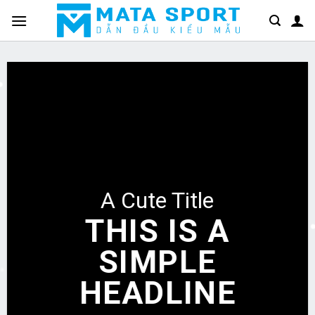
Bỏ
qua
nội
dung
A Cute Title
THIS IS A
SIMPLE
HEADLINE