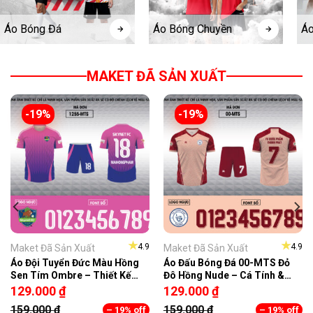
Áo Bóng Đá
Áo Bóng Chuyền
Áo
MAKET ĐÃ SẢN XUẤT
-19%
-19%
★
★
4.9
4.9
Maket Đã Sản Xuất
Maket Đã Sản Xuất
Áo Đội Tuyển Đức Màu Hồng
Áo Đấu Bóng Đá 00-MTS Đỏ
Sen Tím Ombre – Thiết Kế
Đô Hồng Nude – Cá Tính &
Năng Động, Chất Liệu Co Giãn
Hiệu Năng
129.000
₫
129.000
₫
4 Chiều
159.000
₫
159.000
₫
– 19% off
– 19% off