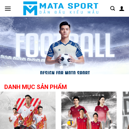
Bỏ
qua
nội
dung
DANH MỤC SẢN PHẨM