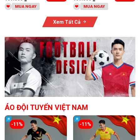
MUA NGAY
MUA NGAY
Xem Tất Cả
ÁO ĐỘI TUYỂN VIỆT NAM
-11%
-11%