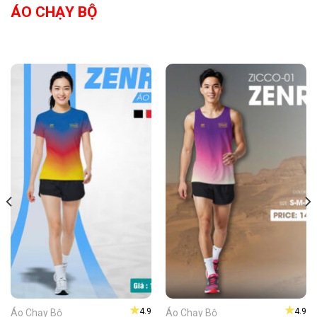
ÁO CHẠY BỘ
★
★
4.9
4.9
Áo Chạy Bộ
Áo Chạy Bộ