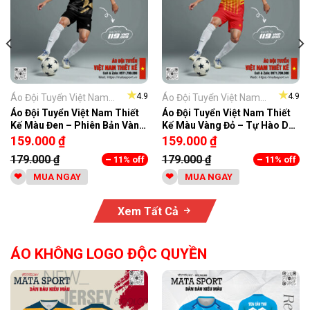
★
★
4.9
4.9
Áo Đội Tuyển Việt Nam...
Áo Đội Tuyển Việt Nam...
Áo Đội Tuyển Việt Nam Thiết
Áo Đội Tuyển Việt Nam Thiết
Kế Màu Đen – Phiên Bản Vàng
Kế Màu Vàng Đỏ – Tự Hào Dân
Kim Nổi Bật
Tộc
159.000
₫
159.000
₫
179.000
₫
179.000
₫
– 11% off
– 11% off
MUA NGAY
MUA NGAY
Xem Tất Cả
ÁO KHÔNG LOGO ĐỘC QUYỀN