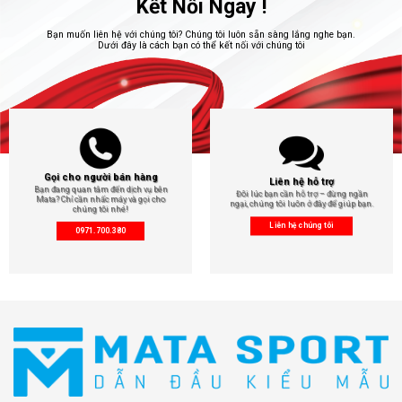
Kết Nối Ngay !
Bạn muốn liên hệ với chúng tôi? Chúng tôi luôn sẵn sàng lắng nghe bạn.
Dưới đây là cách bạn có thể kết nối với chúng tôi
Gọi cho người bán hàng
Liên hệ hỗ trợ
Bạn đang quan tâm đến dịch vụ bên
Đôi lúc bạn cần hỗ trợ – đừng ngần
Mata? Chỉ cần nhấc máy và gọi cho
ngại, chúng tôi luôn ở đây để giúp bạn.
chúng tôi nhé!
Liên hệ chúng tôi
0971.700.380