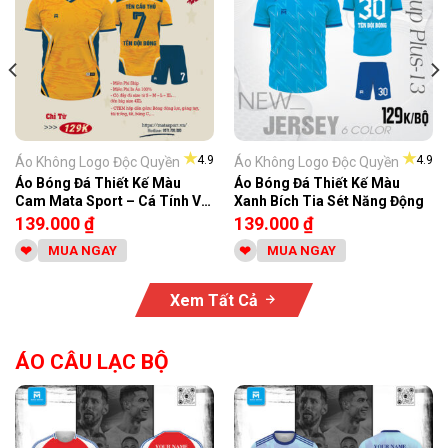
★
★
4.9
4.9
Áo Không Logo Độc Quyền
Áo Không Logo Độc Quyền
Áo Bóng Đá Thiết Kế Màu
Áo Bóng Đá Thiết Kế Màu
Cam Mata Sport – Cá Tính Và
Xanh Bích Tia Sét Năng Động
Năng Động
139.000
₫
139.000
₫
MUA NGAY
MUA NGAY
Xem Tất Cả
ÁO CÂU LẠC BỘ