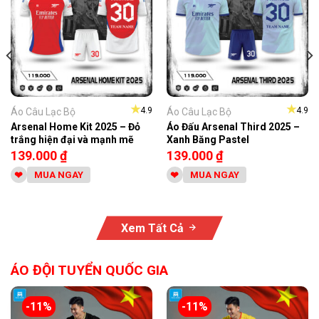
★
★
4.9
4.9
Áo Câu Lạc Bộ
Áo Câu Lạc Bộ
Arsenal Home Kit 2025 – Đỏ
Áo Đấu Arsenal Third 2025 –
trắng hiện đại và mạnh mẽ
Xanh Băng Pastel
139.000
₫
139.000
₫
MUA NGAY
MUA NGAY
Xem Tất Cả
ÁO ĐỘI TUYỂN QUỐC GIA
-11%
-11%