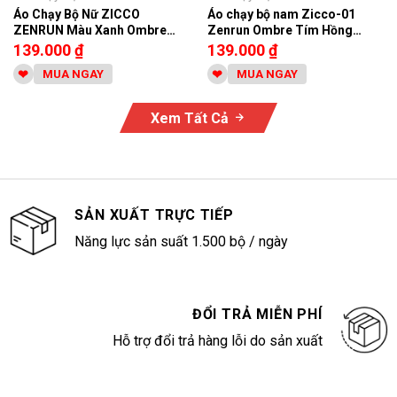
Áo Chạy Bộ Nữ ZICCO
Áo chạy bộ nam Zicco-01
ZENRUN Màu Xanh Ombre
Zenrun Ombre Tím Hồng
Năng Động
Trắng
139.000
₫
139.000
₫
MUA NGAY
MUA NGAY
Xem Tất Cả
SẢN XUẤT TRỰC TIẾP
Năng lực sản suất 1.500 bộ / ngày
ĐỔI TRẢ MIỄN PHÍ
Hỗ trợ đổi trả hàng lỗi do sản xuất