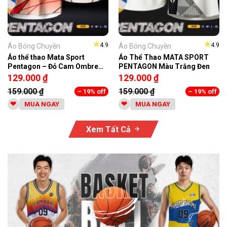
★
★
4.9
4.9
Áo Bóng Chuyền
Áo Bóng Chuyền
Áo thể thao Mata Sport
Áo Thể Thao MATA SPORT
Pentagon – Đỏ Cam Ombre
PENTAGON Màu Trắng Đen
Năng Động
129.000
₫
129.000
₫
159.000
₫
159.000
₫
– 19% off
– 19% off
MUA NGAY
MUA NGAY
Xem Tất Cả