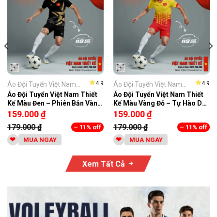
★
★
4.9
4.9
Áo Đội Tuyển Việt Nam...
Áo Đội Tuyển Việt Nam...
Áo Đội Tuyển Việt Nam Thiết
Áo Đội Tuyển Việt Nam Thiết
Kế Màu Đen – Phiên Bản Vàng
Kế Màu Vàng Đỏ – Tự Hào Dân
Kim Nổi Bật
Tộc
159.000
₫
159.000
₫
179.000
₫
179.000
₫
– 11% off
– 11% off
MUA NGAY
MUA NGAY
Xem Tất Cả